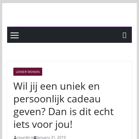
Skip
to
content
LEKKER WONEN
Wil jij een uniek en
persoonlijk cadeau
geven? Dan is dit echt
iets voor jou!
nourdin k
January 31, 2019