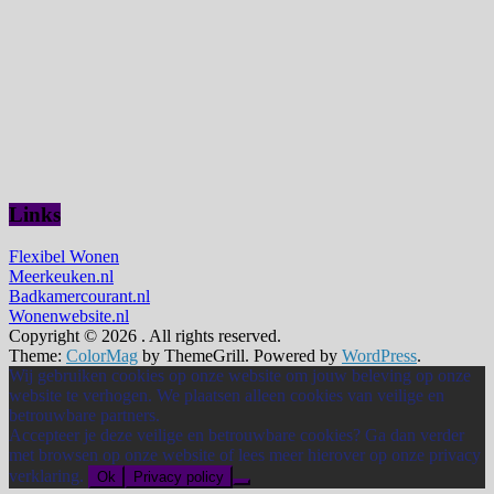
Links
Flexibel Wonen
Meerkeuken.nl
Badkamercourant.nl
Wonenwebsite.nl
Copyright © 2026
. All rights reserved.
Theme:
ColorMag
by ThemeGrill. Powered by
WordPress
.
Wij gebruiken cookies op onze website om jouw beleving op onze
website te verhogen. We plaatsen alleen cookies van veilige en
betrouwbare partners.
Accepteer je deze veilige en betrouwbare cookies? Ga dan verder
met browsen op onze website of lees meer hierover op onze privacy
verklaring.
Ok
Privacy policy