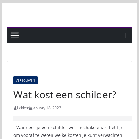
Skip
to
content
VERBOUWEN
Wat kost een schilder?
Lekker
January 18, 2023
Wanneer je een schilder wilt inschakelen, is het fijn
om vooraf te weten welke kosten je kunt verwachten.