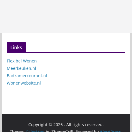
Links
Flexibel Wonen
Meerkeuken.nl
Badkamercourant.nl
Wonenwebsite.nl
Copyright © 2026
. All rights reserved.
Theme:
ColorMag
by ThemeGrill. Powered by
WordPress
.