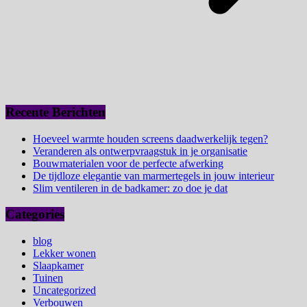
Recente Berichten
Hoeveel warmte houden screens daadwerkelijk tegen?
Veranderen als ontwerpvraagstuk in je organisatie
Bouwmaterialen voor de perfecte afwerking
De tijdloze elegantie van marmertegels in jouw interieur
Slim ventileren in de badkamer: zo doe je dat
Categories
blog
Lekker wonen
Slaapkamer
Tuinen
Uncategorized
Verbouwen