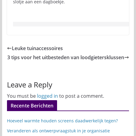
slotje aan een dagboekje.
Leuke tuinaccessoires
3 tips voor het uitbesteden van loodgietersklussen
Leave a Reply
You must be
logged in
to post a comment.
Recente Berichten
Hoeveel warmte houden screens daadwerkelijk tegen?
Veranderen als ontwerpvraagstuk in je organisatie