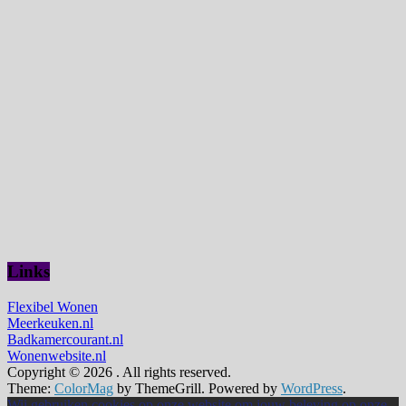
Links
Flexibel Wonen
Meerkeuken.nl
Badkamercourant.nl
Wonenwebsite.nl
Copyright © 2026
. All rights reserved.
Theme:
ColorMag
by ThemeGrill. Powered by
WordPress
.
Wij gebruiken cookies op onze website om jouw beleving op onze