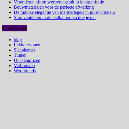
Veranderen als ontwerpvraagstuk in je organisatie
Bouwmaterialen voor de perfecte afwerking
De tijdloze elegantie van marmertegels in jouw interieur
Slim ventileren in de badkamer: zo doe je dat
Categories
blog
Lekker wonen
Slaapkamer
Tuinen
Uncategorized
Verbouwen
Woontrends