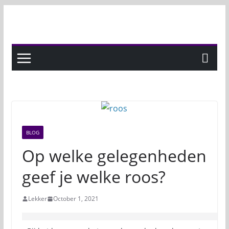
Skip
to
content
BLOG
Op welke gelegenheden
geef je welke roos?
Lekker
October 1, 2021