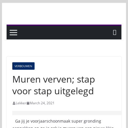
Skip
to
content
VERBOUWEN
Muren verven; stap
voor stap uitgelegd
Lekker
March 24, 2021
Ga jij je voorjaarschoonmaak super gronding