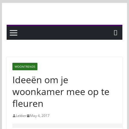
Skip
to
content
WOONTRENDS
Ideeën om je
woonkamer mee op te
fleuren
Lekker
May 4, 2017