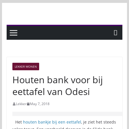
Skip
to
content
LEKKER WONEN
Houten bank voor bij
eettafel van Odesi
Lekker
May 7, 2018
Het
houten bankje bij een eettafel
, je ziet het steeds