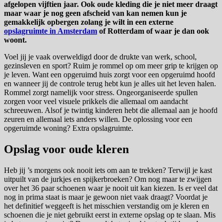
afgelopen vijftien jaar. Ook oude kleding die je niet meer draagt
maar waar je nog geen afscheid van kan nemen kun je
gemakkelijk opbergen zolang je wilt in een externe
opslagruimte in Amsterdam
of Rotterdam of waar je dan ook
woont.
Voel jij je vaak overweldigd door de drukte van werk, school,
gezinsleven en sport? Ruim je rommel op om meer grip te krijgen op
je leven. Want een opgeruimd huis zorgt voor een opgeruimd hoofd
en wanneer jij de controle terug hebt kun je alles uit het leven halen.
Rommel zorgt namelijk voor stress. Ongeorganiseerde spullen
zorgen voor veel visuele prikkels die allemaal om aandacht
schreeuwen. Alsof je twintig kinderen hebt die allemaal aan je hoofd
zeuren en allemaal iets anders willen. De oplossing voor een
opgeruimde woning? Extra opslagruimte.
Opslag voor oude kleren
Heb jij ’s morgens ook nooit iets om aan te trekken? Terwijl je kast
uitpuilt van de jurkjes en spijkerbroeken? Om nog maar te zwijgen
over het 36 paar schoenen waar je nooit uit kan kiezen. Is er veel dat
nog in prima staat is maar je gewoon niet vaak draagt? Voordat je
het definitief weggeeft is het misschien verstandig om je kleren en
schoenen die je niet gebruikt eerst in externe opslag op te slaan. Mis