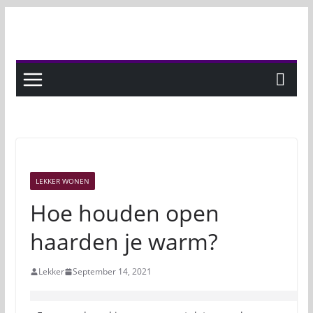
Skip
to
content
LEKKER WONEN
Hoe houden open
haarden je warm?
Lekker
September 14, 2021