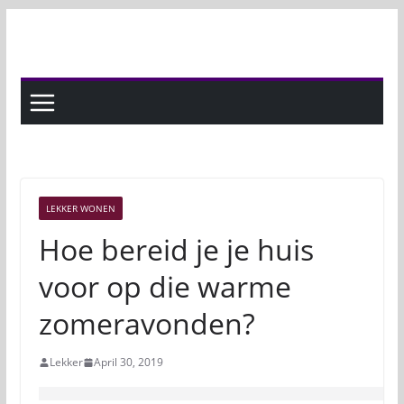
Skip
to
content
LEKKER WONEN
Hoe bereid je je huis
voor op die warme
zomeravonden?
Lekker
April 30, 2019