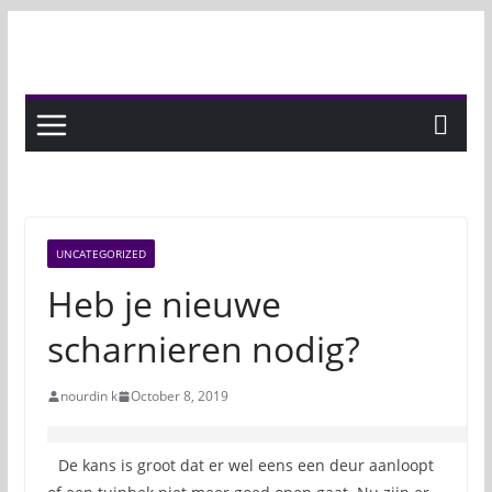
Skip
to
content
UNCATEGORIZED
Heb je nieuwe
scharnieren nodig?
nourdin k
October 8, 2019
De kans is groot dat er wel eens een deur aanloopt