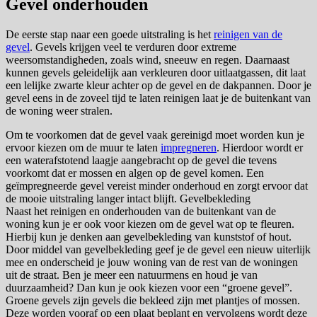
Gevel onderhouden
De eerste stap naar een goede uitstraling is het
reinigen van de
gevel
. Gevels krijgen veel te verduren door extreme
weersomstandigheden, zoals wind, sneeuw en regen. Daarnaast
kunnen gevels geleidelijk aan verkleuren door uitlaatgassen, dit laat
een lelijke zwarte kleur achter op de gevel en de dakpannen. Door je
gevel eens in de zoveel tijd te laten reinigen laat je de buitenkant van
de woning weer stralen.
Om te voorkomen dat de gevel vaak gereinigd moet worden kun je
ervoor kiezen om de muur te laten
impregneren
. Hierdoor wordt er
een waterafstotend laagje aangebracht op de gevel die tevens
voorkomt dat er mossen en algen op de gevel komen. Een
geïmpregneerde gevel vereist minder onderhoud en zorgt ervoor dat
de mooie uitstraling langer intact blijft. Gevelbekleding
Naast het reinigen en onderhouden van de buitenkant van de
woning kun je er ook voor kiezen om de gevel wat op te fleuren.
Hierbij kun je denken aan gevelbekleding van kunststof of hout.
Door middel van gevelbekleding geef je de gevel een nieuw uiterlijk
mee en onderscheid je jouw woning van de rest van de woningen
uit de straat. Ben je meer een natuurmens en houd je van
duurzaamheid? Dan kun je ook kiezen voor een “groene gevel”.
Groene gevels zijn gevels die bekleed zijn met plantjes of mossen.
Deze worden vooraf op een plaat beplant en vervolgens wordt deze