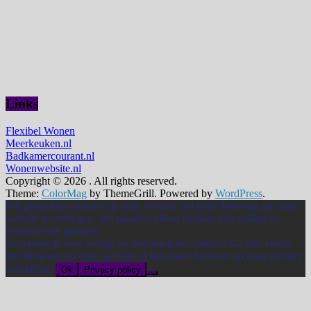
Links
Flexibel Wonen
Meerkeuken.nl
Badkamercourant.nl
Wonenwebsite.nl
Copyright © 2026
. All rights reserved.
Theme:
ColorMag
by ThemeGrill. Powered by
WordPress
.
Wij gebruiken cookies op onze website om jouw beleving op onze
website te verhogen. We plaatsen alleen cookies van veilige en
betrouwbare partners.
Accepteer je deze veilige en betrouwbare cookies? Ga dan verder
met browsen op onze website of lees meer hierover op onze privacy
verklaring.
Ok
Privacy policy