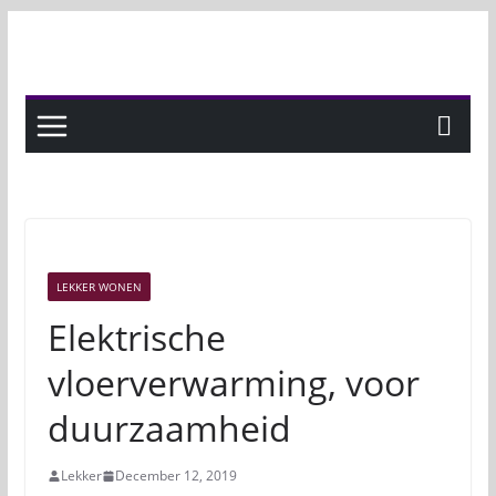
Skip
to
content
LEKKER WONEN
Elektrische
vloerverwarming, voor
duurzaamheid
Lekker
December 12, 2019