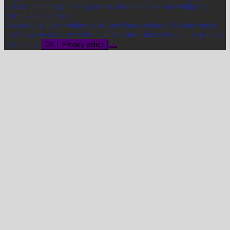
website te verhogen. We plaatsen alleen cookies van veilige en
betrouwbare partners.
Accepteer je deze veilige en betrouwbare cookies? Ga dan verder
met browsen op onze website of lees meer hierover op onze privacy
verklaring.
Ok
Privacy policy