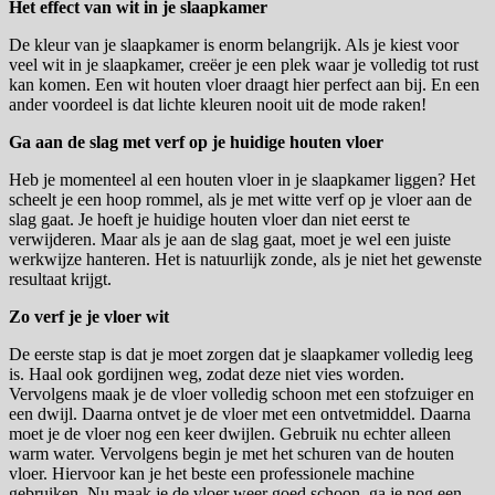
Het effect van wit in je slaapkamer
De kleur van je slaapkamer is enorm belangrijk. Als je kiest voor
veel wit in je slaapkamer, creëer je een plek waar je volledig tot rust
kan komen. Een wit houten vloer draagt hier perfect aan bij. En een
ander voordeel is dat lichte kleuren nooit uit de mode raken!
Ga aan de slag met verf op je huidige houten vloer
Heb je momenteel al een houten vloer in je slaapkamer liggen? Het
scheelt je een hoop rommel, als je met witte verf op je vloer aan de
slag gaat. Je hoeft je huidige houten vloer dan niet eerst te
verwijderen. Maar als je aan de slag gaat, moet je wel een juiste
werkwijze hanteren. Het is natuurlijk zonde, als je niet het gewenste
resultaat krijgt.
Zo verf je je vloer wit
De eerste stap is dat je moet zorgen dat je slaapkamer volledig leeg
is. Haal ook gordijnen weg, zodat deze niet vies worden.
Vervolgens maak je de vloer volledig schoon met een stofzuiger en
een dwijl. Daarna ontvet je de vloer met een ontvetmiddel. Daarna
moet je de vloer nog een keer dwijlen. Gebruik nu echter alleen
warm water. Vervolgens begin je met het schuren van de houten
vloer. Hiervoor kan je het beste een professionele machine
gebruiken. Nu maak je de vloer weer goed schoon, ga je nog een