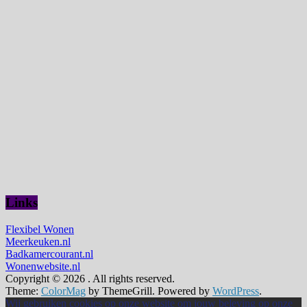
Links
Flexibel Wonen
Meerkeuken.nl
Badkamercourant.nl
Wonenwebsite.nl
Copyright © 2026
. All rights reserved.
Theme:
ColorMag
by ThemeGrill. Powered by
WordPress
.
Wij gebruiken cookies op onze website om jouw beleving op onze