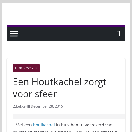
Skip
to
content
LEKKER WONEN
Een Houtkachel zorgt
voor sfeer
Lekker
December 28, 2015
Met een
houtkachel
in huis bent u verzekerd van