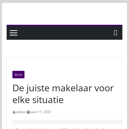
Skip
to
content
BLOG
De juiste makelaar voor
elke situatie
Lekker
June 17, 2021