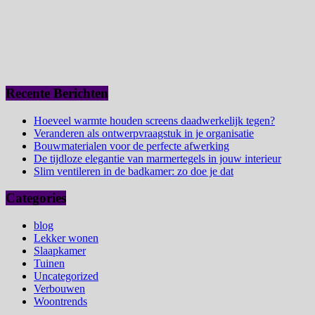
Recente Berichten
Hoeveel warmte houden screens daadwerkelijk tegen?
Veranderen als ontwerpvraagstuk in je organisatie
Bouwmaterialen voor de perfecte afwerking
De tijdloze elegantie van marmertegels in jouw interieur
Slim ventileren in de badkamer: zo doe je dat
Categories
blog
Lekker wonen
Slaapkamer
Tuinen
Uncategorized
Verbouwen
Woontrends