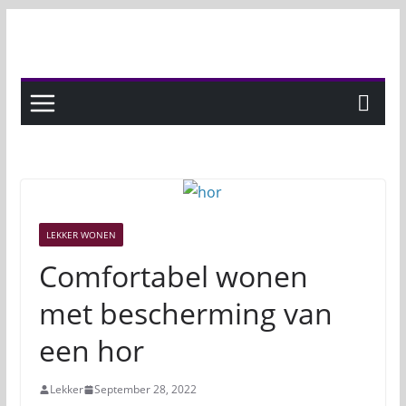
Skip
to
content
LEKKER WONEN
Comfortabel wonen
met bescherming van
een hor
Lekker
September 28, 2022