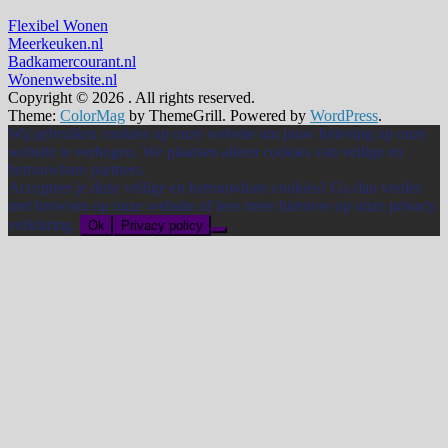
Flexibel Wonen
Meerkeuken.nl
Badkamercourant.nl
Wonenwebsite.nl
Copyright © 2026
. All rights reserved.
Theme:
ColorMag
by ThemeGrill. Powered by
WordPress
.
Wij gebruiken cookies op onze website om jouw beleving op onze
website te verhogen. We plaatsen alleen cookies van veilige en
betrouwbare partners.
Accepteer je deze veilige en betrouwbare cookies? Ga dan verder
met browsen op onze website of lees meer hierover op onze privacy
verklaring.
Ok
Privacy policy