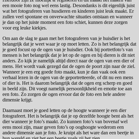
een mooie foto nog wel eens lastig. Desondanks is dit eigenlijk juist
wat het fotograferen van husdieren en kinderen juist leuk maakt. Er
zullen veel spontane en onverwachte situaties ontstaan en wanneer
je dan op het juiste moment een foto schiet, kunnen deze zorgen
voor erg leuke kiekjes.
Om aan de slag te gaan met het fotograferen van je huisdier is het
belangrijk dat je weet waar je op moet letten. Zo is het belangrijk dat
je goed focust op de ogen van je huisdier. Ook bij portretfoto’s van
mensen is het belangrijk dat je let op de ogen en bij dieren is dit niet
anders. Zo kijk je namelijk altijd direct naar de ogen van een dier of
mens. Het wordt vaak gezegd dat de ogen de poort zijn naar de ziel.
Wanneer je een erg goede foto maakt, kun je dan vaak ook een
verhaal lezen in de ogen van de geportretteerde, of dit nu een mens
of dier is. Het is daarom belangrijk dat de ogen erg scherp en goed
in beeld zijn. Dit voegt namelijk persoonlijkheid en emotie toe aan
een foto. Zo zorgen de ogen ervoor dat de foto een hele andere
dimensie krijgt.
Daarnaast moet je goed letten op de hoogte wanneer je een dier
fotografeert. Het is belangrijk dat je op dezelfde hoogte bent als het
dier wanneer je foto’s maakt. Zo kunnen foto’s van bovenaf wel
eens mooi zijn, maar geven foto’s op ooghoogte wederom een
andere dimensie aan je foto. Je kruipt als het ware dan een beetje in
hun wereld en ziet het een beetje zoals zij het zien.