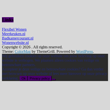
Links
Flexibel Wonen
Meerkeuken.nl
Badkamercourant.nl
Wonenwebsite.nl
Copyright © 2026
. All rights reserved.
Theme:
ColorMag
by ThemeGrill. Powered by
WordPress
.
Wij gebruiken cookies op onze website om jouw beleving op onze
website te verhogen. We plaatsen alleen cookies van veilige en
betrouwbare partners.
Accepteer je deze veilige en betrouwbare cookies? Ga dan verder
met browsen op onze website of lees meer hierover op onze privacy
verklaring.
Ok
Privacy policy