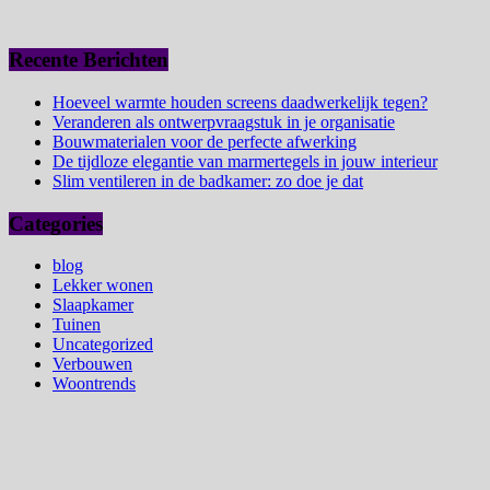
Recente Berichten
Hoeveel warmte houden screens daadwerkelijk tegen?
Veranderen als ontwerpvraagstuk in je organisatie
Bouwmaterialen voor de perfecte afwerking
De tijdloze elegantie van marmertegels in jouw interieur
Slim ventileren in de badkamer: zo doe je dat
Categories
blog
Lekker wonen
Slaapkamer
Tuinen
Uncategorized
Verbouwen
Woontrends