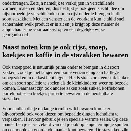
onderbrengen. Ze zijn namelijk te verkrijgen in verschillende
vormen, maten en kleuren, dus het lijkt je ook geen slecht idee om
bijvoorbeeld je verschillende soorten rijst onder te brengen in dit
soort stazakken. Met een venster aan de voorkant kun je altijd snel
achterhalen welk product er in zit en je krijgt op deze manier de
altijd chaotische voorraadkast op en een degelijke wijze
georganiseerd.
Naast noten kun je ook rijst, snoep,
koekjes en koffie in de stazakken bewaren
Ook snoepgoed is natuurlijk prima onder te brengen in dit soort
zakken, zodat je niet langer een bonte verzameling aan halflege
snoepzakken in de kast hebt liggen. Het is straks ook een stuk leuker
om een soort spelletje te spelen als de kleinkinderen weer op bezoek
komen. Daarnaast zijn ook andere zaken zoals suiker, koffiebonen,
borrelnootjes en koekjes prima te bewaren in de hersluitbare
stazakken.
Voor spullen die je op lange termijn wilt bewaren kun je er
bijvoorbeeld ook voor kiezen om bepaalde dingen luchtdicht te
verpakken. Hiervoor gebruik je een speciale warmte sealer. Op deze
manier ben je er verzekerd van dat je ook op lange termijn je spullen
op een mooie en geordende manier kunt bewaren. De stazakken zijn