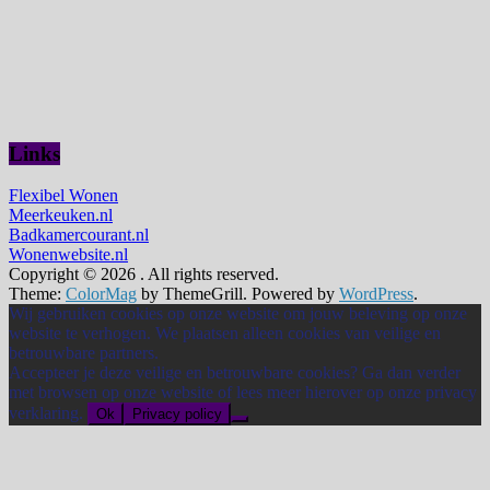
Links
Flexibel Wonen
Meerkeuken.nl
Badkamercourant.nl
Wonenwebsite.nl
Copyright © 2026
. All rights reserved.
Theme:
ColorMag
by ThemeGrill. Powered by
WordPress
.
Wij gebruiken cookies op onze website om jouw beleving op onze
website te verhogen. We plaatsen alleen cookies van veilige en
betrouwbare partners.
Accepteer je deze veilige en betrouwbare cookies? Ga dan verder
met browsen op onze website of lees meer hierover op onze privacy
verklaring.
Ok
Privacy policy