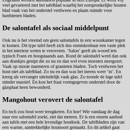
veel gevarieerd met het tafelblad waarbij het oorspronkelijke houten
blad vaak van het onderstel verdween en plaats ruimde voor
hardstenen bladen.
De salontafel als sociaal middelpunt
Ook nu is het vreemd om geen salontafels in een woonkamer tegen
te komen. Dit type tafel heeft zich dus onmiskenbaar een vaste plek
in het interieur weten te veroveren. ‘Salon’ geeft als woord iets
typisch Frans en hoogstaands aan. Rond de salontafel werd dan ook
aan drankjes genipt die zo nu en dan wel even moesten neergezet.
Vaak op mooie marmeren of granieten bladen. Toch verdween het
hout niet als tafelblad. Zo nu en dan was het ineens weer ‘in’. En
kreeg als vervanger uiteindelijk vaak glas. Zo toonde de lage tafel
minder massief. En kon het fraai vormgegeven onderstel door de
glasplaat heen bewonderd.
Mangohout verovert de salontafel
En toch zou hout weer terugkeren. En hoe! Wie vandaag de dag
naar een salontafel zoekt, ziet dat meteen. Er is een enorm aanbod
aan tafels met een hele levendige houtlook. De tafelbladen zijn van
een warme, aantrekkelijke houtsoort gemaakt. En dit artikel gaat