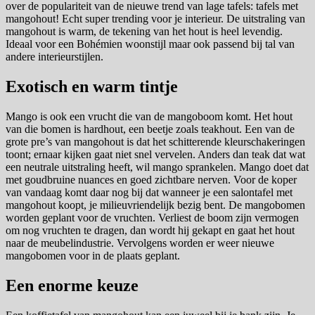
over de populariteit van de nieuwe trend van lage tafels: tafels met
mangohout! Echt super trending voor je interieur. De uitstraling van
mangohout is warm, de tekening van het hout is heel levendig.
Ideaal voor een Bohémien woonstijl maar ook passend bij tal van
andere interieurstijlen.
Exotisch en warm tintje
Mango is ook een vrucht die van de mangoboom komt. Het hout
van die bomen is hardhout, een beetje zoals teakhout. Een van de
grote pre’s van mangohout is dat het schitterende kleurschakeringen
toont; ernaar kijken gaat niet snel vervelen. Anders dan teak dat wat
een neutrale uitstraling heeft, wil mango sprankelen. Mango doet dat
met goudbruine nuances en goed zichtbare nerven. Voor de koper
van vandaag komt daar nog bij dat wanneer je een salontafel met
mangohout koopt, je milieuvriendelijk bezig bent. De mangobomen
worden geplant voor de vruchten. Verliest de boom zijn vermogen
om nog vruchten te dragen, dan wordt hij gekapt en gaat het hout
naar de meubelindustrie. Vervolgens worden er weer nieuwe
mangobomen voor in de plaats geplant.
Een enorme keuze