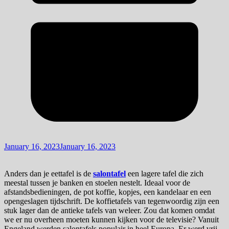
January 16, 2023
January 16, 2023
Anders dan je eettafel is de
salontafel
een lagere tafel die zich
meestal tussen je banken en stoelen nestelt. Ideaal voor de
afstandsbedieningen, de pot koffie, kopjes, een kandelaar en een
opengeslagen tijdschrift. De koffietafels van tegenwoordig zijn een
stuk lager dan de antieke tafels van weleer. Zou dat komen omdat
we er nu overheen moeten kunnen kijken voor de televisie? Vanuit
Engeland werden salontafels populair in heel Europa. Er werd vrij