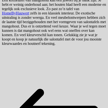
Een koffietafel van mangohout kan een juweel bij je bank zijn. Je
hebt er weinig onderhoud aan; het houten blad heeft een moderne en
tegelijk ook exclusieve look. Zo past zo’n tafel van
HomeByHauwert
zelfs in een klassiek interieur. De exotische
uitstraling is zonder weerga. En veel meubelontwerpers hebben zich
de laatste tijd beziggehouden met het vormgeven van salontafels met
mangohout. Dus er is ontzettend veel keuze. Waar je wel tegen moet
kunnen is dat mangohout ook wel eens wat oneffen over kan
komen. En veel kleurverschil kan tonen. Gelukkig zie je wat je
koopt en koop je natuurlijk die salontafel met de voor jou mooiste
kleurwaardes en houtnerf tekening.