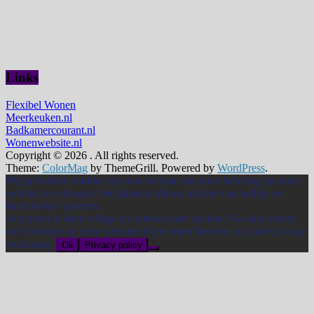
Links
Flexibel Wonen
Meerkeuken.nl
Badkamercourant.nl
Wonenwebsite.nl
Copyright © 2026
. All rights reserved.
Theme:
ColorMag
by ThemeGrill. Powered by
WordPress
.
Wij gebruiken cookies op onze website om jouw beleving op onze
website te verhogen. We plaatsen alleen cookies van veilige en
betrouwbare partners.
Accepteer je deze veilige en betrouwbare cookies? Ga dan verder
met browsen op onze website of lees meer hierover op onze privacy
verklaring.
Ok
Privacy policy