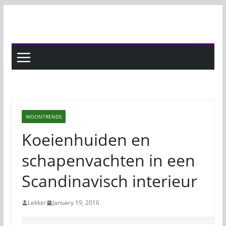
Skip
to
content
WOONTRENDS
Koeienhuiden en
schapenvachten in een
Scandinavisch interieur
Lekker
January 19, 2016