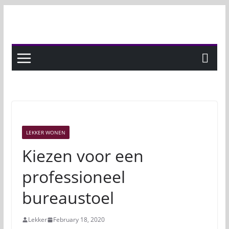
Skip
to
content
LEKKER WONEN
Kiezen voor een
professioneel
bureaustoel
Lekker
February 18, 2020