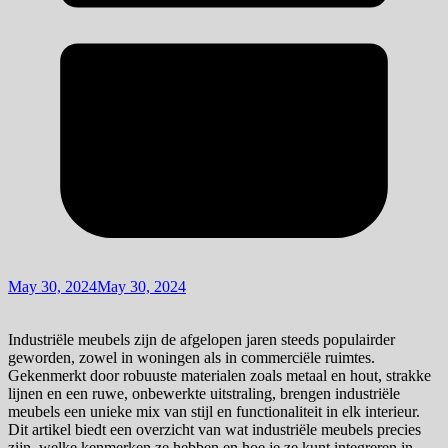
May 30, 2024
May 30, 2024
Industriële meubels zijn de afgelopen jaren steeds populairder
geworden, zowel in woningen als in commerciële ruimtes.
Gekenmerkt door robuuste materialen zoals metaal en hout, strakke
lijnen en een ruwe, onbewerkte uitstraling, brengen industriële
meubels een unieke mix van stijl en functionaliteit in elk interieur.
Dit artikel biedt een overzicht van wat industriële meubels precies
zijn, welke kenmerken ze hebben en hoe je ze kunt integreren in