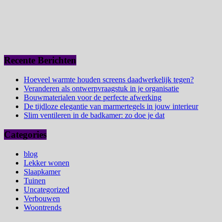
Recente Berichten
Hoeveel warmte houden screens daadwerkelijk tegen?
Veranderen als ontwerpvraagstuk in je organisatie
Bouwmaterialen voor de perfecte afwerking
De tijdloze elegantie van marmertegels in jouw interieur
Slim ventileren in de badkamer: zo doe je dat
Categories
blog
Lekker wonen
Slaapkamer
Tuinen
Uncategorized
Verbouwen
Woontrends