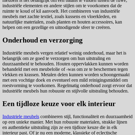
meubels is het belangrijk om een balans te vinden tussen de ruwe,
industriële elementen en andere stijlen om te voorkomen dat de
ruimte te koud of kil aanvoelt. Het combineren van industriële
meubels met zachte textiel, zoals kussens en vloerkleden, en
natuurlijke materialen, zoals planten en houten accessoires, kan
helpen om een gezellige en uitnodigende sfeer te creëren.
Onderhoud en verzorging
Industriële meubels vergen relatief weinig onderhoud, maar het is
belangrijk om ze goed te verzorgen om hun uitstraling en
duurzaamheid te behouden. Houten oppervlakken kunnen worden
behandeld met een meubelolie of -was om ze te beschermen tegen
vlekken en krassen. Metalen delen kunnen worden schoongemaakt
met een vochtige doek en eventueel een mild reinigingsmiddel om
roestvorming te voorkomen. Regelmatig onderhoud zorgt ervoor dat
industriële meubels hun robuuste en stijlvolle uitstraling behouden.
Een tijdloze keuze voor elk interieur
Industriele meubels
combineren stijl, functionaliteit en duurzaamheid
op een unieke manier. Met hun robuuste materialen, strakke lijnen
en authentieke uitstraling zijn ze een tijdloze keuze die in elk
interieur past. Of je nu een moderne, klassieke of eclectische