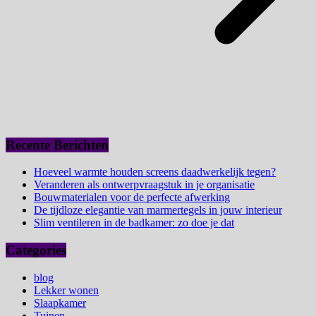
Recente Berichten
Hoeveel warmte houden screens daadwerkelijk tegen?
Veranderen als ontwerpvraagstuk in je organisatie
Bouwmaterialen voor de perfecte afwerking
De tijdloze elegantie van marmertegels in jouw interieur
Slim ventileren in de badkamer: zo doe je dat
Categories
blog
Lekker wonen
Slaapkamer
Tuinen