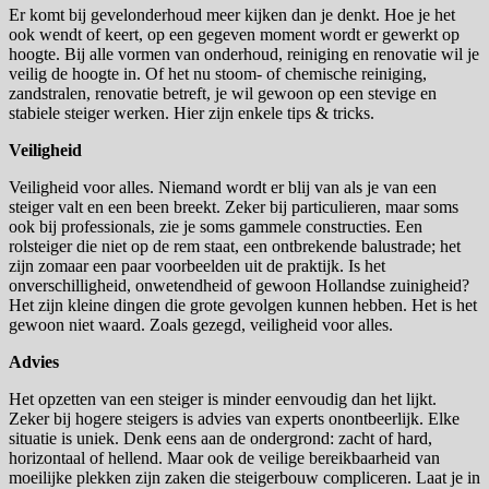
Er komt bij gevelonderhoud meer kijken dan je denkt. Hoe je het
ook wendt of keert, op een gegeven moment wordt er gewerkt op
hoogte. Bij alle vormen van onderhoud, reiniging en renovatie wil je
veilig de hoogte in. Of het nu stoom- of chemische reiniging,
zandstralen, renovatie betreft, je wil gewoon op een stevige en
stabiele steiger werken. Hier zijn enkele tips & tricks.
Veiligheid
Veiligheid voor alles. Niemand wordt er blij van als je van een
steiger valt en een been breekt. Zeker bij particulieren, maar soms
ook bij professionals, zie je soms gammele constructies. Een
rolsteiger die niet op de rem staat, een ontbrekende balustrade; het
zijn zomaar een paar voorbeelden uit de praktijk. Is het
onverschilligheid, onwetendheid of gewoon Hollandse zuinigheid?
Het zijn kleine dingen die grote gevolgen kunnen hebben. Het is het
gewoon niet waard. Zoals gezegd, veiligheid voor alles.
Advies
Het opzetten van een steiger is minder eenvoudig dan het lijkt.
Zeker bij hogere steigers is advies van experts onontbeerlijk. Elke
situatie is uniek. Denk eens aan de ondergrond: zacht of hard,
horizontaal of hellend. Maar ook de veilige bereikbaarheid van
moeilijke plekken zijn zaken die steigerbouw compliceren. Laat je in