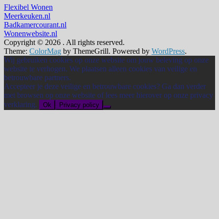
Flexibel Wonen
Meerkeuken.nl
Badkamercourant.nl
Wonenwebsite.nl
Copyright © 2026
. All rights reserved.
Theme:
ColorMag
by ThemeGrill. Powered by
WordPress
.
Wij gebruiken cookies op onze website om jouw beleving op onze
website te verhogen. We plaatsen alleen cookies van veilige en
betrouwbare partners.
Accepteer je deze veilige en betrouwbare cookies? Ga dan verder
met browsen op onze website of lees meer hierover op onze privacy
verklaring.
Ok
Privacy policy