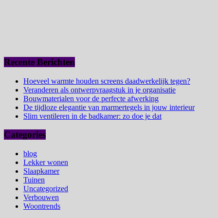
Recente Berichten
Hoeveel warmte houden screens daadwerkelijk tegen?
Veranderen als ontwerpvraagstuk in je organisatie
Bouwmaterialen voor de perfecte afwerking
De tijdloze elegantie van marmertegels in jouw interieur
Slim ventileren in de badkamer: zo doe je dat
Categories
blog
Lekker wonen
Slaapkamer
Tuinen
Uncategorized
Verbouwen
Woontrends