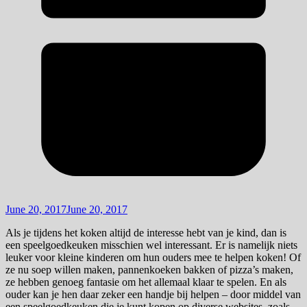
June 20, 2017
June 20, 2017
Als je tijdens het koken altijd de interesse hebt van je kind, dan is
een speelgoedkeuken misschien wel interessant. Er is namelijk niets
leuker voor kleine kinderen om hun ouders mee te helpen koken! Of
ze nu soep willen maken, pannenkoeken bakken of pizza’s maken,
ze hebben genoeg fantasie om het allemaal klaar te spelen. En als
ouder kan je hen daar zeker een handje bij helpen – door middel van
een speelgoedkeuken die je kunt kopen op diverse websites, zoals