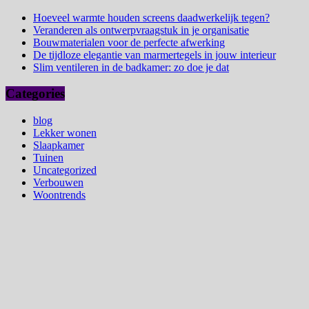
Hoeveel warmte houden screens daadwerkelijk tegen?
Veranderen als ontwerpvraagstuk in je organisatie
Bouwmaterialen voor de perfecte afwerking
De tijdloze elegantie van marmertegels in jouw interieur
Slim ventileren in de badkamer: zo doe je dat
Categories
blog
Lekker wonen
Slaapkamer
Tuinen
Uncategorized
Verbouwen
Woontrends