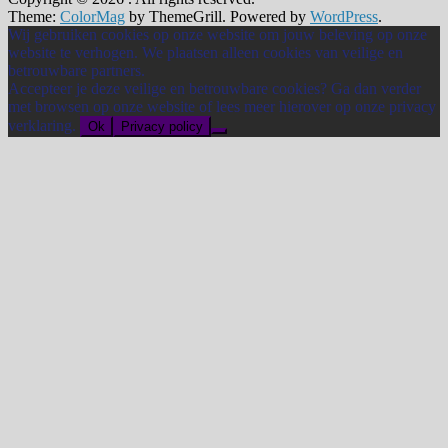
Theme:
ColorMag
by ThemeGrill. Powered by
WordPress
.
Wij gebruiken cookies op onze website om jouw beleving op onze
website te verhogen. We plaatsen alleen cookies van veilige en
betrouwbare partners.
Accepteer je deze veilige en betrouwbare cookies? Ga dan verder
met browsen op onze website of lees meer hierover op onze privacy
verklaring.
Ok
Privacy policy