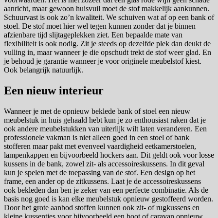
aanricht, maar gewoon huisvuil moet de stof makkelijk aankunnen.
Schuurvast is ook zo’n kwaliteit. We schuiven wat af op een bank of
stoel. De stof moet hier wel tegen kunnen zonder dat je binnen
afzienbare tijd slijtageplekken ziet. Een bepaalde mate van
flexibiliteit is ook nodig. Zit je steeds op dezelfde plek dan deukt de
vulling in, maar wanneer je die opschudt trekt de stof weer glad. En
je behoud je garantie wanneer je voor originele meubelstof kiest.
Ook belangrijk natuurlijk.
Een nieuw interieur
Wanneer je met de opnieuw beklede bank of stoel een nieuw
meubelstuk in huis gehaald hebt kun je zo enthousiast raken dat je
ook andere meubelstukken van uiterlijk wilt laten veranderen. Een
professionele vakman is niet alleen goed in een stoel of bank
stofferen maar pakt met evenveel vaardigheid eetkamerstoelen,
lampenkappen en bijvoorbeeld hockers aan. Dit geldt ook voor losse
kussens in de bank, zowel zit- als accessoireskussens. In dit geval
kun je spelen met de toepassing van de stof. Een design op het
frame, een ander op de zitkussens. Laat je de accessoireskussens
ook bekleden dan ben je zeker van een perfecte combinatie. Als de
basis nog goed is kan elke meubelstuk opnieuw gestoffeerd worden.
Door het grote aanbod stoffen kunnen ook zit- of rugkussens en
kleine kussentjes voor bijvoorbeeld een boot of caravan opnieuw