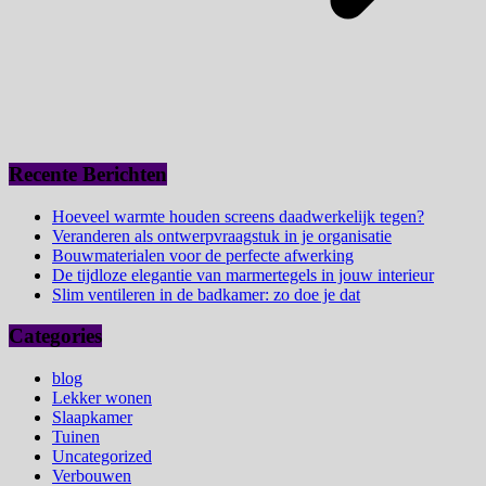
Recente Berichten
Hoeveel warmte houden screens daadwerkelijk tegen?
Veranderen als ontwerpvraagstuk in je organisatie
Bouwmaterialen voor de perfecte afwerking
De tijdloze elegantie van marmertegels in jouw interieur
Slim ventileren in de badkamer: zo doe je dat
Categories
blog
Lekker wonen
Slaapkamer
Tuinen
Uncategorized
Verbouwen