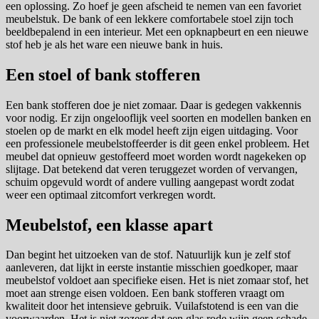
een oplossing. Zo hoef je geen afscheid te nemen van een favoriet
meubelstuk. De bank of een lekkere comfortabele stoel zijn toch
beeldbepalend in een interieur. Met een opknapbeurt en een nieuwe
stof heb je als het ware een nieuwe bank in huis.
Een stoel of bank stofferen
Een bank stofferen doe je niet zomaar. Daar is gedegen vakkennis
voor nodig. Er zijn ongelooflijk veel soorten en modellen banken en
stoelen op de markt en elk model heeft zijn eigen uitdaging. Voor
een professionele meubelstoffeerder is dit geen enkel probleem. Het
meubel dat opnieuw gestoffeerd moet worden wordt nagekeken op
slijtage. Dat betekend dat veren teruggezet worden of vervangen,
schuim opgevuld wordt of andere vulling aangepast wordt zodat
weer een optimaal zitcomfort verkregen wordt.
Meubelstof, een klasse apart
Dan begint het uitzoeken van de stof. Natuurlijk kun je zelf stof
aanleveren, dat lijkt in eerste instantie misschien goedkoper, maar
meubelstof voldoet aan specifieke eisen. Het is niet zomaar stof, het
moet aan strenge eisen voldoen. Een bank stofferen vraagt om
kwaliteit door het intensieve gebruik. Vuilafstotend is een van die
voorwaarden. Het is niet zozeer dat een glas rode wijn geen schade