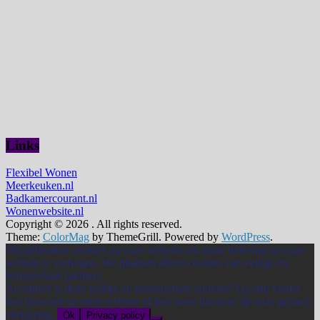
Links
Flexibel Wonen
Meerkeuken.nl
Badkamercourant.nl
Wonenwebsite.nl
Copyright © 2026
. All rights reserved.
Theme:
ColorMag
by ThemeGrill. Powered by
WordPress
.
Wij gebruiken cookies op onze website om jouw beleving op onze
website te verhogen. We plaatsen alleen cookies van veilige en
betrouwbare partners.
Accepteer je deze veilige en betrouwbare cookies? Ga dan verder
met browsen op onze website of lees meer hierover op onze privacy
verklaring.
Ok
Privacy policy