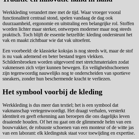
Werkkleding verandert mee met de tijd. Waar vroeger vooral
functionaliteit centraal stond, spelen vandaag de dag ook
duurzaamheid, ergonomie en uitstraling een belangrijke rol. Stoffen
worden lichter maar sterker, ontwerpen moderner maar nog steeds
praktisch. Toch blijft de essentie hetzelfde: kleding ondersteunt het
vak en maakt zichtbaar wie dat vak uitoefent.
Een voorbeeld: de klassieke koksjas is nog steeds wit, maar de stof
is nu vaak ademend en beter bestand tegen vlekken.
Schildersbroeken worden uitgevoerd met stretchmaterialen zodat
vakmensen zich vrijer kunnen bewegen. En veiligheidsschoenen
zijn tegenwoordig nauwelijks nog te onderscheiden van sportieve
sneakers, zonder hun beschermende kracht te verliezen.
Het symbool voorbij de kleding
Werkkleding is dus meer dan textiel; het is een symbool dat
vakmanschap vertegenwoordigt. Het draagt verhalen, versterkt
identiteit en geeft erkenning aan beroepen die ons dagelijks leven
draaiende houden. Of het nu gaat om de glimmende helm van een
bouwvakker, de robuuste schoenen van een monteur of de witte jas
van een laborant: elk kledingstuk staat voor toewijding en expertise.