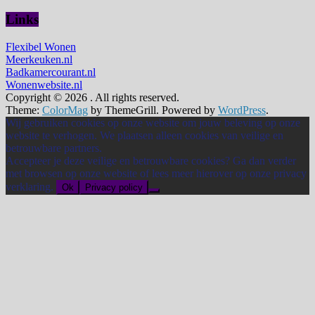
Links
Flexibel Wonen
Meerkeuken.nl
Badkamercourant.nl
Wonenwebsite.nl
Copyright © 2026
. All rights reserved.
Theme:
ColorMag
by ThemeGrill. Powered by
WordPress
.
Wij gebruiken cookies op onze website om jouw beleving op onze
website te verhogen. We plaatsen alleen cookies van veilige en
betrouwbare partners.
Accepteer je deze veilige en betrouwbare cookies? Ga dan verder
met browsen op onze website of lees meer hierover op onze privacy
verklaring.
Ok
Privacy policy