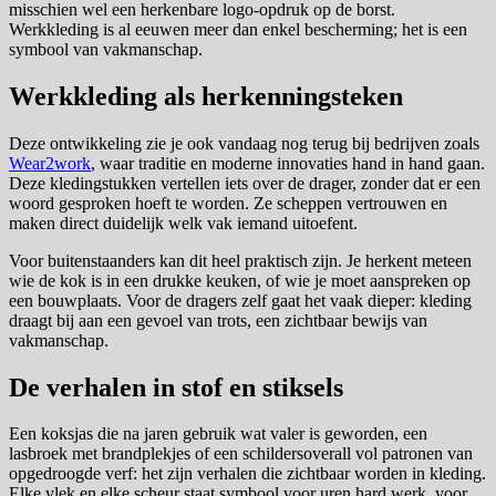
misschien wel een herkenbare logo-opdruk op de borst.
Werkkleding is al eeuwen meer dan enkel bescherming; het is een
symbool van vakmanschap.
Werkkleding als herkenningsteken
Deze ontwikkeling zie je ook vandaag nog terug bij bedrijven zoals
Wear2work
, waar traditie en moderne innovaties hand in hand gaan.
Deze kledingstukken vertellen iets over de drager, zonder dat er een
woord gesproken hoeft te worden. Ze scheppen vertrouwen en
maken direct duidelijk welk vak iemand uitoefent.
Voor buitenstaanders kan dit heel praktisch zijn. Je herkent meteen
wie de kok is in een drukke keuken, of wie je moet aanspreken op
een bouwplaats. Voor de dragers zelf gaat het vaak dieper: kleding
draagt bij aan een gevoel van trots, een zichtbaar bewijs van
vakmanschap.
De verhalen in stof en stiksels
Een koksjas die na jaren gebruik wat valer is geworden, een
lasbroek met brandplekjes of een schildersoverall vol patronen van
opgedroogde verf: het zijn verhalen die zichtbaar worden in kleding.
Elke vlek en elke scheur staat symbool voor uren hard werk, voor