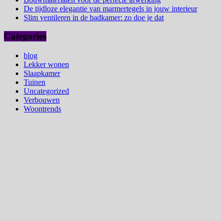
De tijdloze elegantie van marmertegels in jouw interieur
Slim ventileren in de badkamer: zo doe je dat
Categories
blog
Lekker wonen
Slaapkamer
Tuinen
Uncategorized
Verbouwen
Woontrends