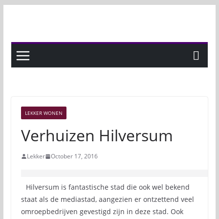
Skip
to
content
LEKKER WONEN
Verhuizen Hilversum
Lekker
October 17, 2016
Hilversum is fantastische stad die ook wel bekend
staat als de mediastad, aangezien er ontzettend veel
omroepbedrijven gevestigd zijn in deze stad. Ook