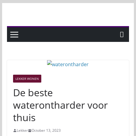
Skip
to
content
LEKKER WONEN
De beste
waterontharder voor
thuis
Lekker
October 13, 2023