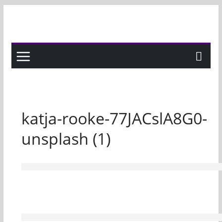
Skip
to
content
katja-rooke-77JACslA8G0-
unsplash (1)