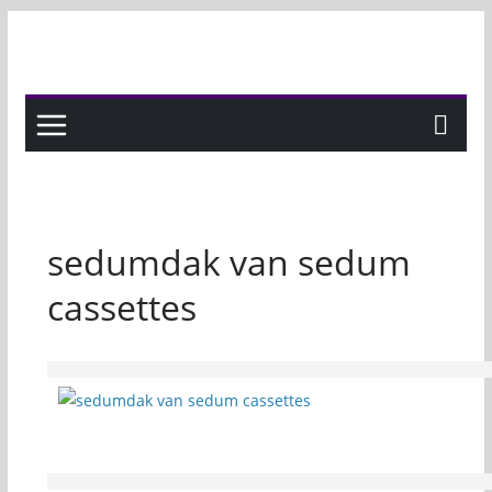
Skip
to
content
sedumdak van sedum
cassettes