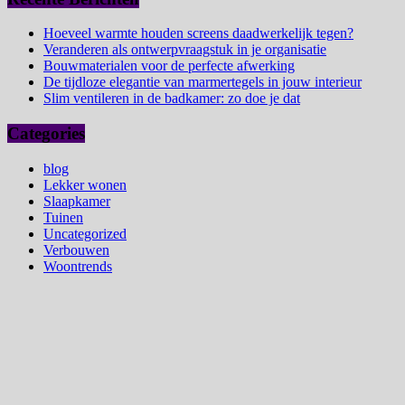
Hoeveel warmte houden screens daadwerkelijk tegen?
Veranderen als ontwerpvraagstuk in je organisatie
Bouwmaterialen voor de perfecte afwerking
De tijdloze elegantie van marmertegels in jouw interieur
Slim ventileren in de badkamer: zo doe je dat
Categories
blog
Lekker wonen
Slaapkamer
Tuinen
Uncategorized
Verbouwen
Woontrends