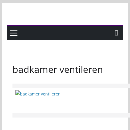
Skip
to
content
badkamer ventileren