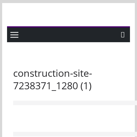
Skip
to
content
construction-site-
7238371_1280 (1)