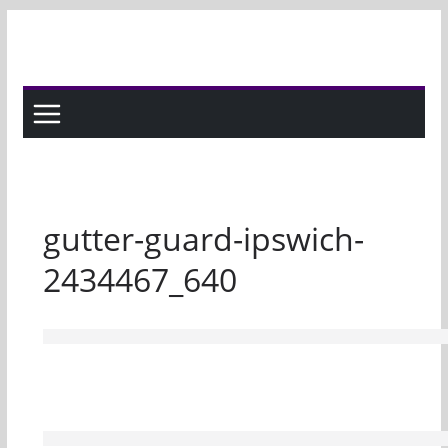
Skip
to
content
gutter-guard-ipswich-
2434467_640