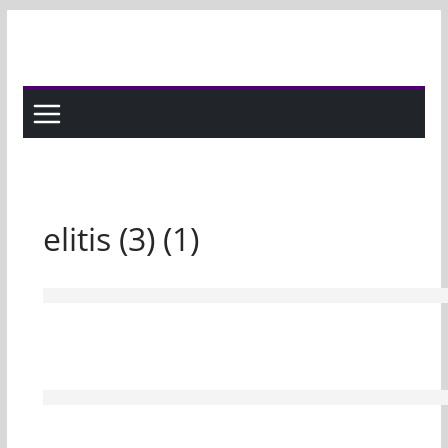
Skip
to
content
elitis (3) (1)