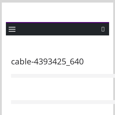
Skip
to
content
cable-4393425_640