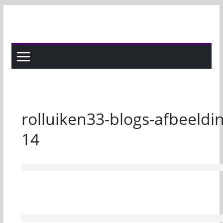
Skip
to
content
rolluiken33-blogs-afbeeldi
14